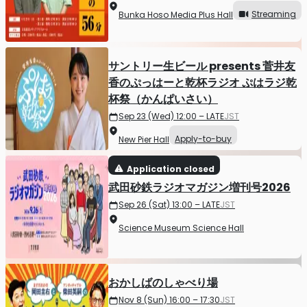
Streaming
Bunka Hoso Media Plus Hall
サントリー生ビール presents 菅井友
香のぷっはーと乾杯ラジオ ぷはラジ乾
杯祭（かんぱいさい）
Sep 23 (Wed) 12:00 – LATE
JST
Apply-to-buy
New Pier Hall
Application closed
武田砂鉄ラジオマガジン増刊号2026
Sep 26 (Sat) 13:00 – LATE
JST
Science Museum Science Hall
おかしばのしゃべり場
Nov 8 (Sun) 16:00 – 17:30
JST