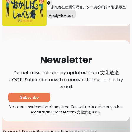
東京都立産業貿易センター浜松町館 5階 展示室
Apply-to-buy
Newsletter
Do not miss out on any updates from 文化放送
JOQR. Subscribe now to receive their updates by
email.
Subscribe
You can unsubscribe at any time. You will not receive any other
email than updates from 文化放送JOQR.
Support
Terms
Privacy policy
Legal notice