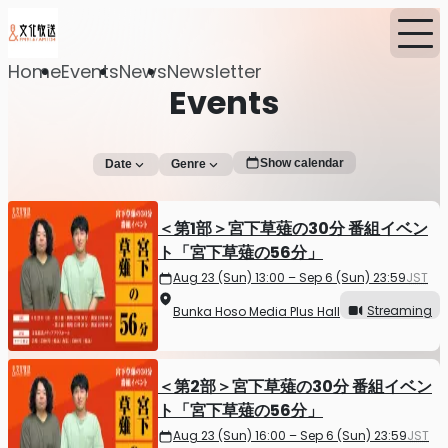
Home
Events
News
Newsletter
Events
Show calendar
Date
Genre
＜第1部＞宮下草薙の30分 番組イベン
ト「宮下草薙の56分」
Aug 23 (Sun) 13:00 – Sep 6 (Sun) 23:59
JST
Streaming
Bunka Hoso Media Plus Hall
＜第2部＞宮下草薙の30分 番組イベン
ト「宮下草薙の56分」
Aug 23 (Sun) 16:00 – Sep 6 (Sun) 23:59
JST